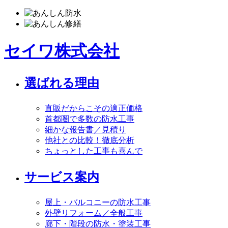
セイワ株式会社
選ばれる理由
直販だからこその適正価格
首都圏で多数の防水工事
細かな報告書／見積り
他社との比較！徹底分析
ちょっとした工事も喜んで
サービス案内
屋上・バルコニーの防水工事
外壁リフォーム／全般工事
廊下・階段の防水・塗装工事