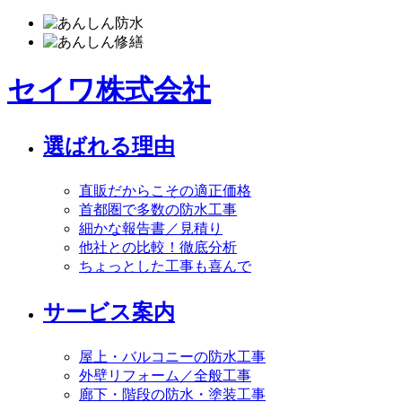
セイワ株式会社
選ばれる理由
直販だからこその適正価格
首都圏で多数の防水工事
細かな報告書／見積り
他社との比較！徹底分析
ちょっとした工事も喜んで
サービス案内
屋上・バルコニーの防水工事
外壁リフォーム／全般工事
廊下・階段の防水・塗装工事