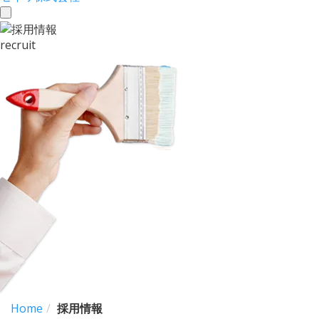
toggle
navigation
recruit
Home
採用情報